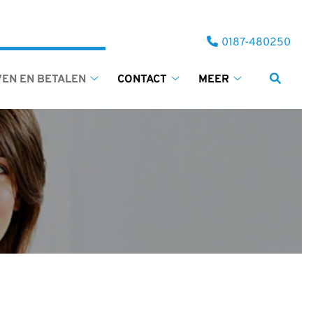
Tel:
0187-480250
VEN EN BETALEN
CONTACT
MEER
Tarieven
Contact
Meer
en
submenu
submenu
betalen
submenu