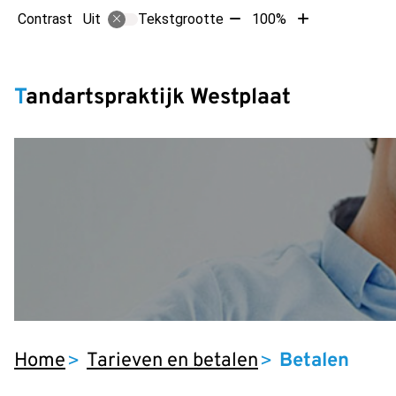
Tekst
Tekst
Contrast
Tekstgrootte
100%
Uit
verkleinen
vergroten
met
met
Hoofdm
10%
10%
Tandartspraktijk Westplaat
Home
Tarieven en betalen
Betalen