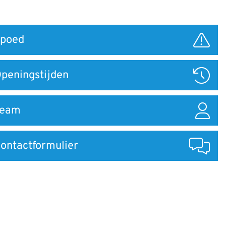
poed
ar
peningstijden
Team
ontactformulier