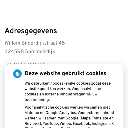
Adresgegevens
Willem Bilderdijkstraat 45
3245RB Sommelsdijk
Tel: 0187-480250
Deze website gebruikt cookies
info@tpwestplaat.nl
Wij gebruiken noodzakelijke cookies zodat deze
Openingstijden
website goed kan werken. Voor analytische
cookies en externe inhoud vragen wij uw
toestemming.
Maandag:
08.30 - 17.30
Voor analytische cookies werken wij samen met
Dinsdag:
08.30 - 17.30
Matomo en Google Analytics. Voor externe inhoud
Woensdag:
08.30 - 17.30
werken wij samen met Google (Maps, Translate en
Donderdag:
08.30 - 17.30
Reviews), YouTube, Vimeo, Facebook, Instagram, X