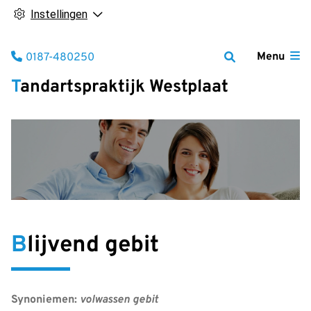
Instellingen
Tel:
Menu
0187-480250
Tandartspraktijk Westplaat
Blijvend gebit
Synoniemen:
volwassen gebit