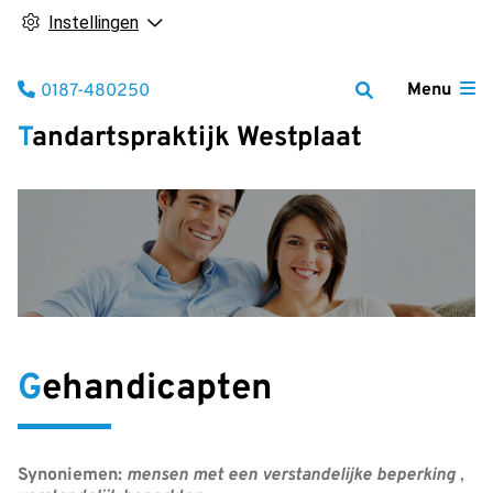
Instellingen
Tel:
Menu
0187-480250
Tandartspraktijk Westplaat
Gehandicapten
Synoniemen:
mensen met een verstandelijke beperking
,