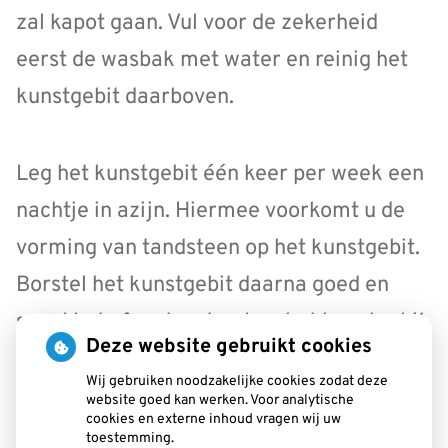
zal kapot gaan. Vul voor de zekerheid
eerst de wasbak met water en reinig het
kunstgebit daarboven.
Leg het kunstgebit één keer per week een
nachtje in azijn. Hiermee voorkomt u de
vorming van tandsteen op het kunstgebit.
Borstel het kunstgebit daarna goed en
spoel het af met water. Leg het kunstgebit
Deze website gebruikt cookies
nooit in heet water en gebruik zeker geen
Wij gebruiken noodzakelijke cookies zodat deze
bleekwater of schuurmiddelen. Vraag
website goed kan werken. Voor analytische
cookies en externe inhoud vragen wij uw
eventueel de behandelaar van uw cliënt
toestemming.