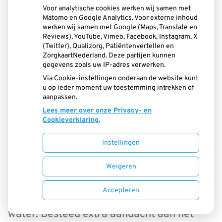
om advies.
Voor analytische cookies werken wij samen met
Matomo en Google Analytics. Voor externe inhoud
werken wij samen met Google (Maps, Translate en
Reviews), YouTube, Vimeo, Facebook, Instagram, X
(Twitter), Qualizorg, Patiëntenvertellen en
Maak ook de mond van uw cliënt schoon
ZorgkaartNederland. Deze partijen kunnen
Reinig behalve de prothese ook het
gegevens zoals uw IP-adres verwerken.
Via Cookie-instellingen onderaan de website kunt
slijmvlies waarop het kunstgebit rust: de
u op ieder moment uw toestemming intrekken of
aanpassen.
kaken, het gehemelte en de overgang van
Lees meer over onze Privacy- en
de kaak naar de wangen. Anders kunnen
Cookieverklaring.
vervelende ontstekingen ontstaan. En ook
Instellingen
nu geldt: voorkómen is beter dan genezen.
Weigeren
Masseer het slijmvlies minstens één keer
Accepteren
per dag met een zachte tandenborstel en
water. Besteed extra aandacht aan het