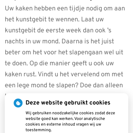
Uw kaken hebben een tijdje nodig om aan
het kunstgebit te wennen. Laat uw
kunstgebit de eerste week dan ook ’s
nachts in uw mond. Daarna is het juist
beter om het voor het slapengaan wel uit
te doen. Op die manier geeft u ook uw
kaken rust. Vindt u het vervelend om met
een lege mond te slapen? Doe dan alleen
het ondergebit uit. Wilt u toch uw hele
Deze website gebruikt cookies
kunstgebit dag en nacht dragen? Laat uw
Wij gebruiken noodzakelijke cookies zodat deze
mond en kunstgebit dan minimaal één
website goed kan werken. Voor analytische
cookies en externe inhoud vragen wij uw
keer per jaar door uw tandarts
toestemming.