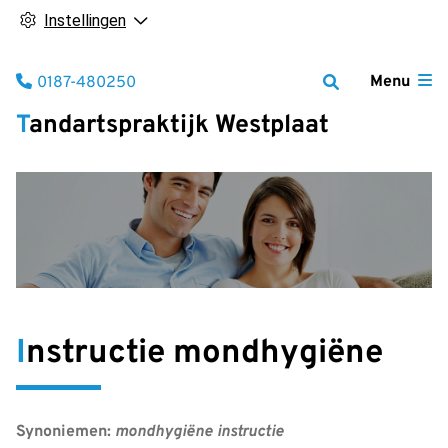
Instellingen
Tel:
Menu
0187-480250
Tandartspraktijk Westplaat
Instructie mondhygiëne
Synoniemen:
mondhygiëne instructie