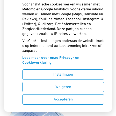
Voor analytische cookies werken wij samen met
controleren.
Matomo en Google Analytics. Voor externe inhoud
werken wij samen met Google (Maps, Translate en
Heeft u het kunstgebit niet in uw mond?
Reviews), YouTube, Vimeo, Facebook, Instagram, X
(Twitter), Qualizorg, Patiëntenvertellen en
Bewaar het dan in een glas water. Ververs
ZorgkaartNederland. Deze partijen kunnen
het water iedere dag. Uw kunstgebit kunt
gegevens zoals uw IP-adres verwerken.
Via Cookie-instellingen onderaan de website kunt
u ook in een glas gevuld met een
u op ieder moment uw toestemming intrekken of
aanpassen.
reinigingsmiddel bewaren. Spoel uw
Lees meer over onze Privacy- en
kunstgebit altijd goed af met water
Cookieverklaring.
voordat u het weer in uw mond plaatst.
Instellingen
Weigeren
Accepteren