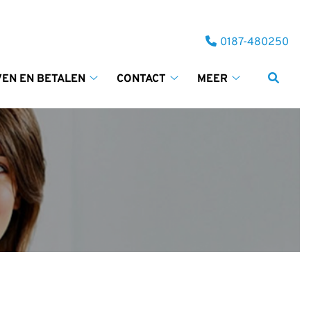
Tel:
0187-480250
VEN EN BETALEN
CONTACT
MEER
Tarieven
Contact
Meer
en
submenu
submenu
betalen
submenu