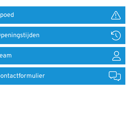
poed
ar
peningstijden
Team
ontactformulier