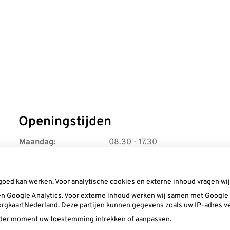
Openingstijden
Maandag:
08.30 - 17.30
Dinsdag:
08.30 - 17.30
Woensdag:
08.30 - 17.30
Donderdag:
08.30 - 17.30
goed kan werken. Voor analytische cookies en externe inhoud vragen w
Vrijdag:
08.30 - 16.00
n Google Analytics. Voor externe inhoud werken wij samen met Google (
 ZorgkaartNederland. Deze partijen kunnen gegevens zoals uw IP-adres v
ieder moment uw toestemming intrekken of aanpassen.