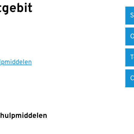
tgebit
Snel
S
na
O
ulpmiddelen
C
e hulpmiddelen