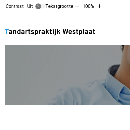
Tekst
Tekst
Contrast
Tekstgrootte
100%
Uit
verkleinen
vergroten
met
met
Hoofdm
10%
10%
Tandartspraktijk Westplaat