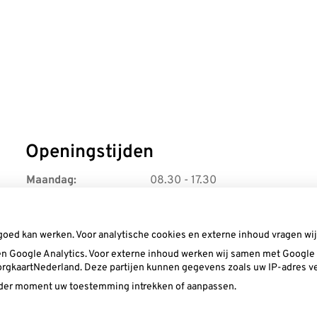
Openingstijden
Maandag:
08.30 - 17.30
Dinsdag:
08.30 - 17.30
Woensdag:
08.30 - 17.30
Donderdag:
08.30 - 17.30
goed kan werken. Voor analytische cookies en externe inhoud vragen w
Vrijdag:
08.30 - 16.00
n Google Analytics. Voor externe inhoud werken wij samen met Google (
 ZorgkaartNederland. Deze partijen kunnen gegevens zoals uw IP-adres v
ieder moment uw toestemming intrekken of aanpassen.