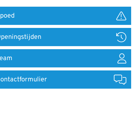
poed
ar
peningstijden
Team
ontactformulier