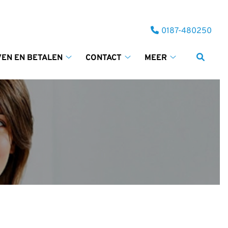
Tel:
0187-480250
VEN EN BETALEN
CONTACT
MEER
Tarieven
Contact
Meer
en
submenu
submenu
betalen
submenu