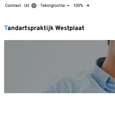
Tekst
Tekst
Contrast
Tekstgrootte
100%
Uit
verkleinen
vergroten
met
met
Hoofdm
10%
10%
Tandartspraktijk Westplaat