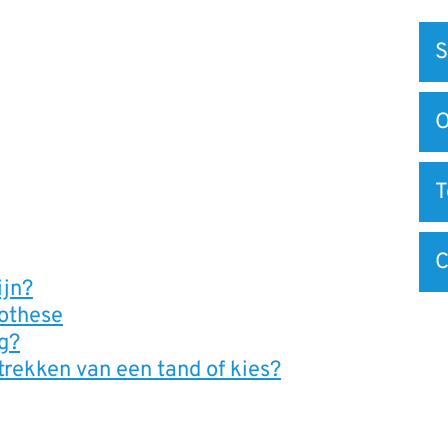
Snel
S
na
O
C
ijn?
othese
g?
rekken van een tand of kies?