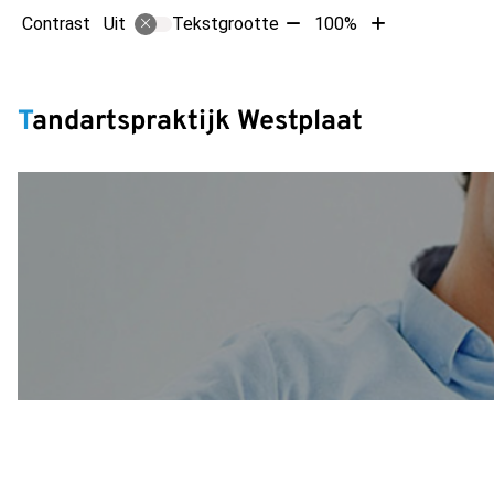
Tekst
Tekst
Contrast
Tekstgrootte
100%
Uit
verkleinen
vergroten
met
met
Hoofdm
10%
10%
Tandartspraktijk Westplaat