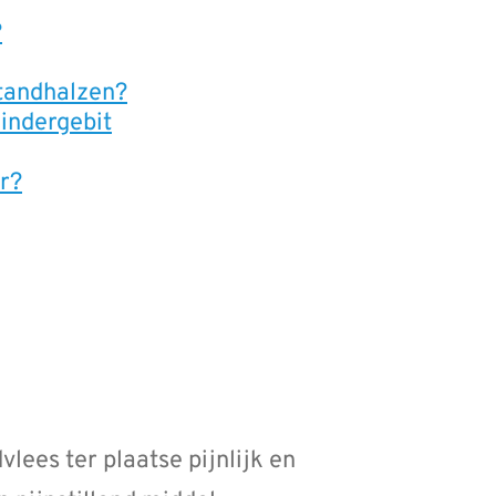
?
 tandhalzen?
kindergebit
ar?
lees ter plaatse pijnlijk en