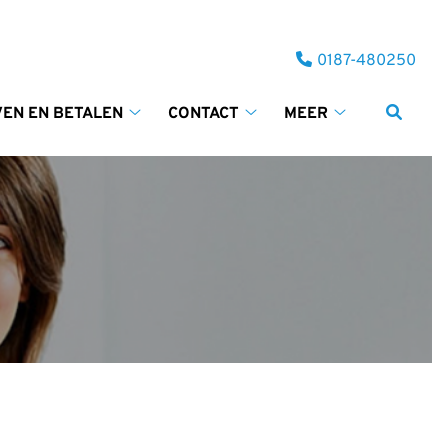
Tel:
0187-480250
VEN EN BETALEN
CONTACT
MEER
Tarieven
Contact
Meer
en
submenu
submenu
betalen
submenu