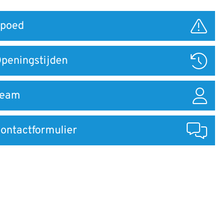
poed
ar
peningstijden
Team
ontactformulier