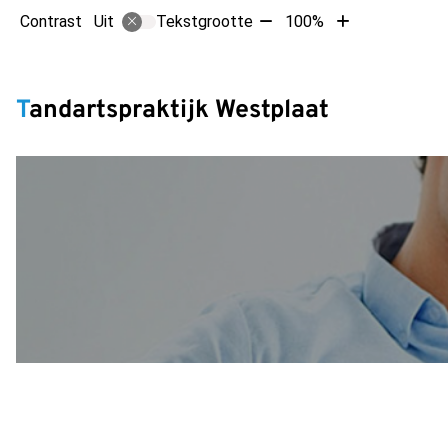
Tekst
Tekst
Contrast
Tekstgrootte
100%
Uit
verkleinen
vergroten
met
met
Hoofdm
10%
10%
Tandartspraktijk Westplaat