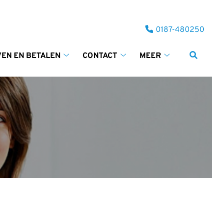
Tel:
0187-480250
VEN EN BETALEN
CONTACT
MEER
Tarieven
Contact
Meer
en
submenu
submenu
betalen
submenu