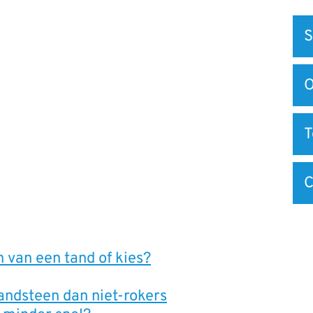
Snel
S
na
O
C
 van een tand of kies?
andsteen dan niet-rokers