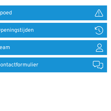
poed
ar
peningstijden
Team
ontactformulier