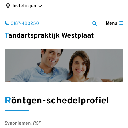
Instellingen
Tel:
Menu
0187-480250
Tandartspraktijk Westplaat
Röntgen-schedelprofiel
Synoniemen:
RSP