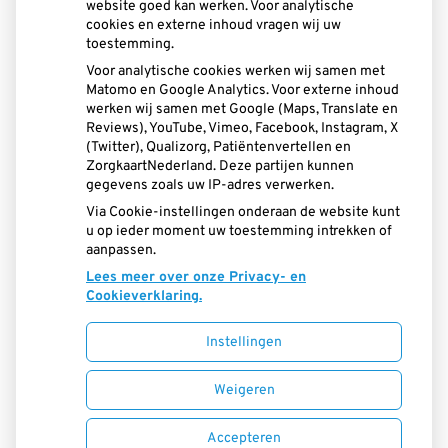
Openingstijden
website goed kan werken. Voor analytische
cookies en externe inhoud vragen wij uw
toestemming.
Maandag:
08.30 - 17.30
Voor analytische cookies werken wij samen met
Dinsdag:
08.30 - 17.30
Matomo en Google Analytics. Voor externe inhoud
Woensdag:
08.30 - 17.30
werken wij samen met Google (Maps, Translate en
Donderdag:
08.30 - 17.30
Reviews), YouTube, Vimeo, Facebook, Instagram, X
(Twitter), Qualizorg, Patiëntenvertellen en
Vrijdag:
08.30 - 16.00
ZorgkaartNederland. Deze partijen kunnen
gegevens zoals uw IP-adres verwerken.
Aangesloten bij:
Via Cookie-instellingen onderaan de website kunt
u op ieder moment uw toestemming intrekken of
aanpassen.
Lees meer over onze Privacy- en
Cookieverklaring.
Instellingen
Uw Zorg Online
|
Beheer
Weigeren
Privacy verklaring
|
Cookie-instellingen
|
Accepteren