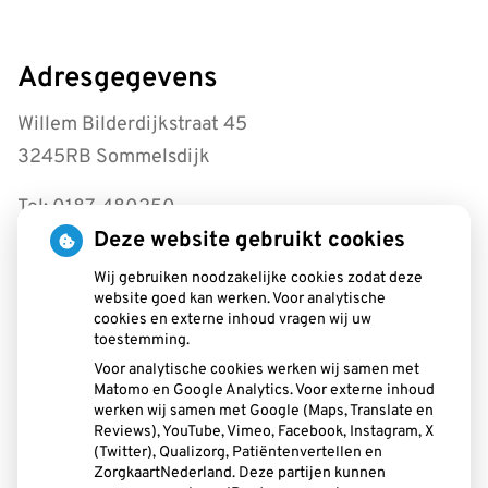
Adresgegevens
Willem Bilderdijkstraat 45
3245RB Sommelsdijk
Tel: 0187-480250
Deze website gebruikt cookies
info@tpwestplaat.nl
Wij gebruiken noodzakelijke cookies zodat deze
Openingstijden
website goed kan werken. Voor analytische
cookies en externe inhoud vragen wij uw
toestemming.
Maandag:
08.30 - 17.30
Voor analytische cookies werken wij samen met
Dinsdag:
08.30 - 17.30
Matomo en Google Analytics. Voor externe inhoud
Woensdag:
08.30 - 17.30
werken wij samen met Google (Maps, Translate en
Donderdag:
08.30 - 17.30
Reviews), YouTube, Vimeo, Facebook, Instagram, X
(Twitter), Qualizorg, Patiëntenvertellen en
Vrijdag:
08.30 - 16.00
ZorgkaartNederland. Deze partijen kunnen