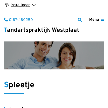
Instellingen
Tel:
Menu
0187-480250
Tandartspraktijk Westplaat
Spleetje